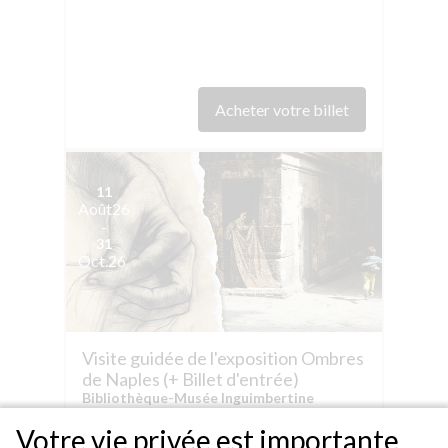
Acheter votre billet
11
Août
26
-
31
Oct.
26
Visite guidée de l'exposition Ombres
de Naples (+ Billet d'entrée)
Bibliothèque-Musée Inguimbertine
0,00€ - 15,00€
Votre vie privée est importante