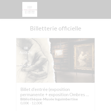
Billetterie officielle
08
Août
26
-
31
Déc.
26
Billet d'entrée (exposition
permanente + exposition Ombres de
Naples)
Bibliothèque-Musée Inguimbertine
0,00€ - 12,00€