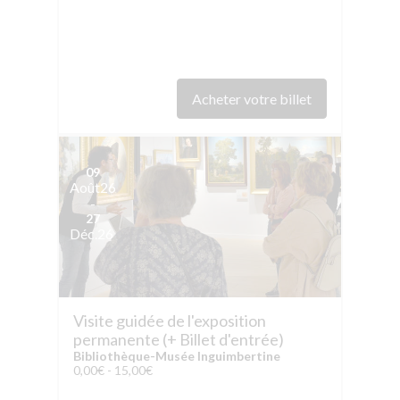
Acheter votre billet
09
Août
26
-
27
Déc.
26
Visite guidée de l'exposition
permanente (+ Billet d'entrée)
Bibliothèque-Musée Inguimbertine
0,00€ - 15,00€